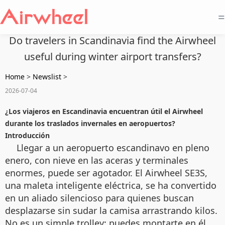
=
Do travelers in Scandinavia find the Airwheel
useful during winter airport transfers?
Home
>
Newslist
>
2026-07-04
¿Los viajeros en Escandinavia encuentran útil el Airwheel
durante los traslados invernales en aeropuertos?
Introducción
Llegar a un aeropuerto escandinavo en pleno
enero, con nieve en las aceras y terminales
enormes, puede ser agotador. El Airwheel SE3S,
una maleta inteligente eléctrica, se ha convertido
en un aliado silencioso para quienes buscan
desplazarse sin sudar la camisa arrastrando kilos.
No es un simple trolley: puedes montarte en él,