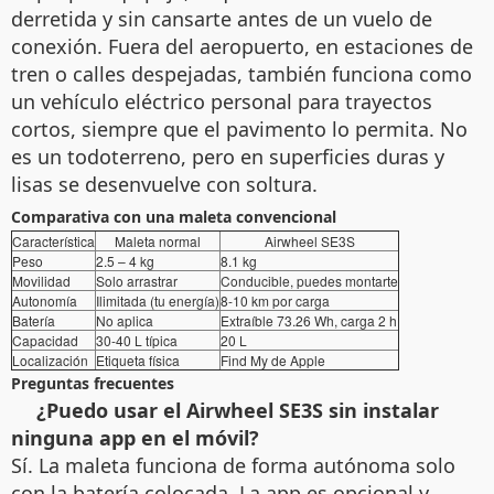
derretida y sin cansarte antes de un vuelo de
conexión. Fuera del aeropuerto, en estaciones de
tren o calles despejadas, también funciona como
un vehículo eléctrico personal para trayectos
cortos, siempre que el pavimento lo permita. No
es un todoterreno, pero en superficies duras y
lisas se desenvuelve con soltura.
Comparativa con una maleta convencional
Característica
Maleta normal
Airwheel SE3S
Peso
2.5 – 4 kg
8.1 kg
Movilidad
Solo arrastrar
Conducible, puedes montarte
Autonomía
Ilimitada (tu energía)
8-10 km por carga
Batería
No aplica
Extraíble 73.26 Wh, carga 2 h
Capacidad
30-40 L típica
20 L
Localización
Etiqueta física
Find My de Apple
Preguntas frecuentes
¿Puedo usar el Airwheel SE3S sin instalar
ninguna app en el móvil?
Sí. La maleta funciona de forma autónoma solo
con la batería colocada. La app es opcional y