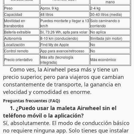
mano
Peso
Aprox. 9 kg
2-4 kg
Capacidad
48 litros
30-40 litros (media)
Movilidad en
Puedes montarte y llegar a 13
Solo caminando o
transbordos
km/h
corriendo
Batería extraíble
Sí, 73.26 Wh, apta para volar
No aplica
Autonomía
8-10 km (conduciendo)
Ilimitada (sin motor)
Localización
Find My de Apple
No
Control remoto
App para avance/retroceso
No
Más alto (tecnología
Precio orientativo
Más económico
integrada)
Como ves, la Airwheel pesa más y tiene un
precio superior, pero para viajeros que cambian
constantemente de transporte, la ganancia en
velocidad y comodidad es enorme.
Preguntas frecuentes (FAQ)
1. ¿Puedo usar la maleta Airwheel sin el
teléfono móvil o la aplicación?
Sí, absolutamente. El modo de conducción básico
no requiere ninguna app. Solo tienes que instalar