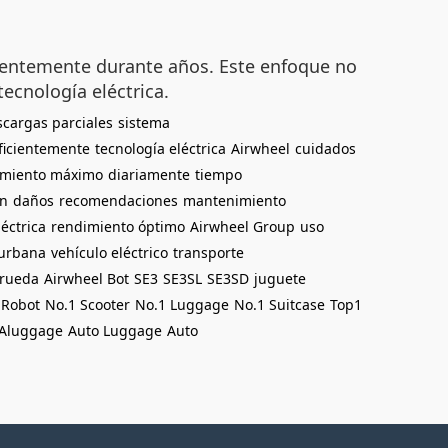
cientemente durante años. Este enfoque no
ecnología eléctrica.
scargas parciales
sistema
ficientemente
tecnología eléctrica
Airwheel
cuidados
imiento máximo
diariamente
tiempo
ón
daños
recomendaciones
mantenimiento
éctrica
rendimiento óptimo
Airwheel Group
uso
 urbana
vehículo eléctrico
transporte
 rueda
Airwheel Bot
SE3
SE3SL
SE3SD
juguete
 Robot
No.1 Scooter
No.1 Luggage
No.1 Suitcase
Top1
Aluggage
Auto Luggage
Auto