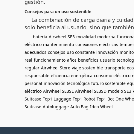
gestión.
Consejos para un uso sostenible
La combinación de carga diaria y cuida
solo beneficia al usuario, sino que también
batería
Airwheel SE3
movilidad moderna
funcion
eléctrico
mantenimiento
conexiones eléctricas
temper
adecuados
consejos
uso constante
innovación
monito
real
funcionamiento
años
beneficios
usuario
tecnolog
regular
Airwheel Store
viaje sostenible
transporte eco
responsable
eficiencia energética
consumo eléctrico
personal
innovación tecnológica
futuro sostenible
equ
eléctrico
Airwheel SE3SL
Airwheel SE3SD
modelo SE3
Suitcase
Top1 Luggage
Top1 Robot
Top1 Bot
One Whe
Suitcase
Autoluggage
Auto Bag
Idea Wheel