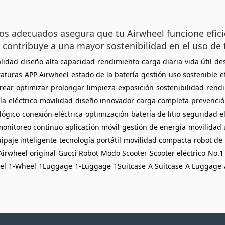
dos adecuados asegura que tu Airwheel funcione efi
 contribuye a una mayor sostenibilidad en el uso de t
alidad
diseño
alta capacidad
rendimiento
carga diaria
vida útil
de
aturas
APP Airwheel
estado de la batería
gestión
uso sostenible
e
rear
optimizar
prolongar
limpieza
exposición
sostenibilidad
rend
ía
eléctrico
movilidad
diseño innovador
carga completa
prevenci
lógico
conexión eléctrica
optimización
batería de litio
seguridad el
monitoreo continuo
aplicación móvil
gestión de energía
movilidad
ipaje inteligente
tecnología portátil
movilidad compacta
robot de
Airwheel original
Gucci Robot
Modo Scooter
Scooter eléctrico
No.1
el
1-Wheel
1Luggage
1-Luggage
1Suitcase
A Suitcase
A Luggage