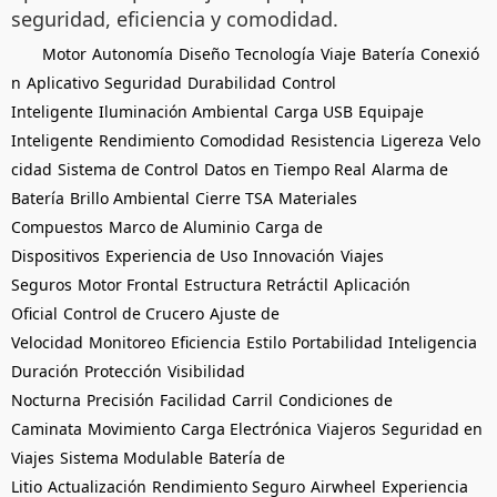
seguridad, eficiencia y comodidad.
Motor
Autonomía
Diseño
Tecnología
Viaje
Batería
Conexió
n
Aplicativo
Seguridad
Durabilidad
Control
Inteligente
Iluminación Ambiental
Carga USB
Equipaje
Inteligente
Rendimiento
Comodidad
Resistencia
Ligereza
Velo
cidad
Sistema de Control
Datos en Tiempo Real
Alarma de
Batería
Brillo Ambiental
Cierre TSA
Materiales
Compuestos
Marco de Aluminio
Carga de
Dispositivos
Experiencia de Uso
Innovación
Viajes
Seguros
Motor Frontal
Estructura Retráctil
Aplicación
Oficial
Control de Crucero
Ajuste de
Velocidad
Monitoreo
Eficiencia
Estilo
Portabilidad
Inteligencia
Duración
Protección
Visibilidad
Nocturna
Precisión
Facilidad
Carril
Condiciones de
Caminata
Movimiento
Carga Electrónica
Viajeros
Seguridad en
Viajes
Sistema Modulable
Batería de
Litio
Actualización
Rendimiento Seguro
Airwheel
Experiencia