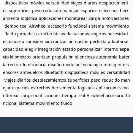
dispositivos
móviles
versatilidad
viajes
diarios
desplazamient
os
superficies
peso
reducido
manejar
espacios
estrechos
herr
amienta
logística
aplicaciones
monitorear
carga
notificaciones
tiempo
real
Airwheel
accesorio
funcional
sistema
movimiento
fluido
jornadas
características
destacadas
viajeros
necesidad
es
usuario
conexión
sincronización
opción
perfecta
adaptarse
capacidad
elegir
integración
estado
personalizar
interno
espa
cio
kilómetros
priorizan
propulsión
silencioso
autonomía
bater
ía
recorrido
eficiencia
diseño
modular
tecnología
inteligente
s
ensores
antivuelcos
Bluetooth
dispositivos
móviles
versatilidad
viajes
diarios
desplazamientos
superficies
peso
reducido
man
ejar
espacios
estrechos
herramienta
logística
aplicaciones
mo
nitorear
carga
notificaciones
tiempo
real
Airwheel
accesorio
fu
ncional
sistema
movimiento
fluido