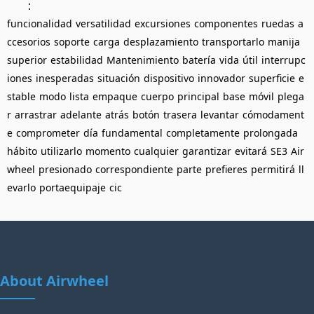
：
funcionalidad
versatilidad
excursiones
componentes
ruedas
a
ccesorios
soporte
carga
desplazamiento
transportarlo
manija
superior
estabilidad
Mantenimiento
batería
vida
útil
interrupc
iones
inesperadas
situación
dispositivo
innovador
superficie
e
stable
modo
lista
empaque
cuerpo
principal
base
móvil
plega
r
arrastrar
adelante
atrás
botón
trasera
levantar
cómodament
e
comprometer
día
fundamental
completamente
prolongada
hábito
utilizarlo
momento
cualquier
garantizar
evitará
SE3
Air
wheel
presionado
correspondiente
parte
prefieres
permitirá
ll
evarlo
portaequipaje
cic
About Airwheel