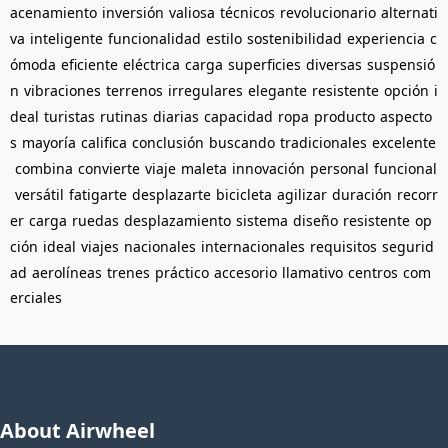
acenamiento
inversión
valiosa
técnicos
revolucionario
alternati
va
inteligente
funcionalidad
estilo
sostenibilidad
experiencia
c
ómoda
eficiente
eléctrica
carga
superficies
diversas
suspensió
n
vibraciones
terrenos
irregulares
elegante
resistente
opción
i
deal
turistas
rutinas
diarias
capacidad
ropa
producto
aspecto
s
mayoría
califica
conclusión
buscando
tradicionales
excelente
combina
convierte
viaje
maleta
innovación
personal
funcional
versátil
fatigarte
desplazarte
bicicleta
agilizar
duración
recorr
er
carga
ruedas
desplazamiento
sistema
diseño
resistente
op
ción
ideal
viajes
nacionales
internacionales
requisitos
segurid
ad
aerolíneas
trenes
práctico
accesorio
llamativo
centros
com
erciales
About Airwheel