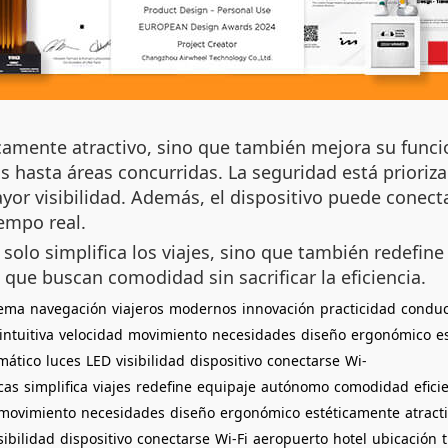
amente atractivo, sino que también mejora su funcio
los hasta áreas concurridas. La seguridad está prior
or visibilidad. Además, el dispositivo puede conectar
empo real.
 solo simplifica los viajes, sino que también redefine
 que buscan comodidad sin sacrificar la eficiencia.
tema
navegación
viajeros
modernos
innovación
practicidad
conduc
intuitiva
velocidad
movimiento
necesidades
diseño
ergonómico
e
mático
luces
LED
visibilidad
dispositivo
conectarse
Wi-
cas
simplifica
viajes
redefine
equipaje
autónomo
comodidad
efici
movimiento
necesidades
diseño
ergonómico
estéticamente
atract
sibilidad
dispositivo
conectarse
Wi-Fi
aeropuerto
hotel
ubicación