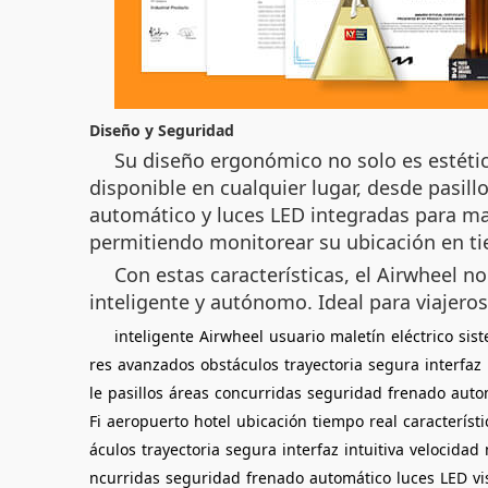
Diseño y Seguridad
Su diseño ergonómico no solo es estétic
disponible en cualquier lugar, desde pasil
automático y luces LED integradas para may
permitiendo monitorear su ubicación en ti
Con estas características, el Airwheel no
inteligente y autónomo. Ideal para viajeros
inteligente
Airwheel
usuario
maletín
eléctrico
sis
res
avanzados
obstáculos
trayectoria
segura
interfaz
le
pasillos
áreas
concurridas
seguridad
frenado
auto
Fi
aeropuerto
hotel
ubicación
tiempo
real
característi
áculos
trayectoria
segura
interfaz
intuitiva
velocidad
ncurridas
seguridad
frenado
automático
luces
LED
vi