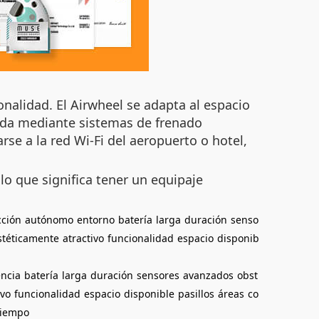
nalidad. El Airwheel se adapta al espacio
izada mediante sistemas de frenado
se a la red Wi-Fi del aeropuerto o hotel,
 lo que significa tener un equipaje
ción
autónomo
entorno
batería
larga
duración
senso
stéticamente
atractivo
funcionalidad
espacio
disponib
encia
batería
larga
duración
sensores
avanzados
obst
ivo
funcionalidad
espacio
disponible
pasillos
áreas
co
tiempo