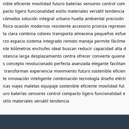
nible
eficiente
movilidad
futuro
baterías
sensores
control
com
pacto
ligero
funcionalidad
estilo
materiales
versátil
tendencia
cómodos
solución
integral
urbano
huella
ambiental
precisión
físico
ocasión
modernos
resistente
accesorio
prioriza
represen
ta
clara
combina
colores
transporta
almacena
pequeños
esfue
rzo
espacio
sistema
integrado
remoto
maneja
permite
fácilme
nte
kilómetros
enchufes
ideal
buscan
reducir
capacidad
alta
d
istancia
larga
desplazamiento
centra
ofrecer
convierte
quiene
s
concepto
revolucionado
perfecta
avanzada
elegante
facilitan
transforman
experiencia
movimiento
futuro
sostenible
eficien
te
innovación
inteligente
combinación
tecnología
diseño
eléctr
icas
viajes
maletas
equipaje
sostenible
eficiente
movilidad
fut
uro
baterías
sensores
control
compacto
ligero
funcionalidad
e
stilo
materiales
versátil
tendencia