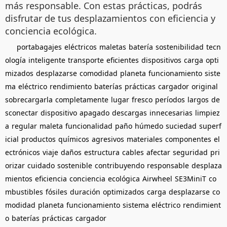
más responsable. Con estas prácticas, podrás
disfrutar de tus desplazamientos con eficiencia y
conciencia ecológica.
portabagajes
eléctricos
maletas
batería
sostenibilidad
tecn
ología
inteligente
transporte
eficientes
dispositivos
carga
opti
mizados
desplazarse
comodidad
planeta
funcionamiento
siste
ma
eléctrico
rendimiento
baterías
prácticas
cargador
original
sobrecargarla
completamente
lugar
fresco
períodos
largos
de
sconectar
dispositivo
apagado
descargas
innecesarias
limpiez
a
regular
maleta
funcionalidad
paño
húmedo
suciedad
superf
icial
productos
químicos
agresivos
materiales
componentes
el
ectrónicos
viaje
daños
estructura
cables
afectar
seguridad
pri
orizar
cuidado
sostenible
contribuyendo
responsable
desplaza
mientos
eficiencia
conciencia
ecológica
Airwheel
SE3MiniT
co
mbustibles
fósiles
duración
optimizados
carga
desplazarse
co
modidad
planeta
funcionamiento
sistema
eléctrico
rendimient
o
baterías
prácticas
cargador