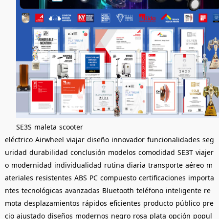
SE3S
maleta
scooter
eléctrico
Airwheel
viajar
diseño
innovador
funcionalidades
seg
uridad
durabilidad
conclusión
modelos
comodidad
SE3T
viajer
o
modernidad
individualidad
rutina
diaria
transporte
aéreo
m
ateriales
resistentes
ABS
PC
compuesto
certificaciones
importa
ntes
tecnológicas
avanzadas
Bluetooth
teléfono
inteligente
re
mota
desplazamientos
rápidos
eficientes
producto
público
pre
cio
ajustado
diseños
modernos
negro
rosa
plata
opción
popul