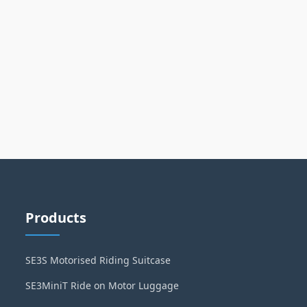
Products
SE3S Motorised Riding Suitcase
SE3MiniT Ride on Motor Luggage