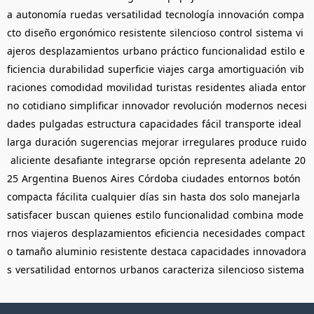
a
autonomía
ruedas
versatilidad
tecnología
innovación
compa
cto
diseño
ergonómico
resistente
silencioso
control
sistema
vi
ajeros
desplazamientos
urbano
práctico
funcionalidad
estilo
e
ficiencia
durabilidad
superficie
viajes
carga
amortiguación
vib
raciones
comodidad
movilidad
turistas
residentes
aliada
entor
no
cotidiano
simplificar
innovador
revolución
modernos
necesi
dades
pulgadas
estructura
capacidades
fácil
transporte
ideal
larga
duración
sugerencias
mejorar
irregulares
produce
ruido
aliciente
desafiante
integrarse
opción
representa
adelante
20
25
Argentina
Buenos
Aires
Córdoba
ciudades
entornos
botón
compacta
fácilita
cualquier
días
sin
hasta
dos
solo
manejarla
satisfacer
buscan
quienes
estilo
funcionalidad
combina
mode
rnos
viajeros
desplazamientos
eficiencia
necesidades
compact
o
tamaño
aluminio
resistente
destaca
capacidades
innovadora
s
versatilidad
entornos
urbanos
caracteriza
silencioso
sistema