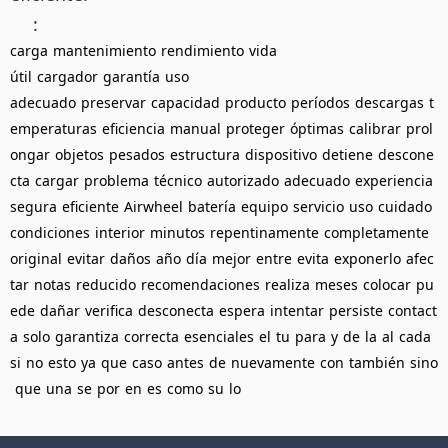
:
carga
mantenimiento
rendimiento
vida
útil
cargador
garantía
uso
adecuado
preservar
capacidad
producto
períodos
descargas
t
emperaturas
eficiencia
manual
proteger
óptimas
calibrar
prol
ongar
objetos
pesados
estructura
dispositivo
detiene
descone
cta
cargar
problema
técnico
autorizado
adecuado
experiencia
segura
eficiente
Airwheel
batería
equipo
servicio
uso
cuidado
condiciones
interior
minutos
repentinamente
completamente
original
evitar
daños
año
día
mejor
entre
evita
exponerlo
afec
tar
notas
reducido
recomendaciones
realiza
meses
colocar
pu
ede
dañar
verifica
desconecta
espera
intentar
persiste
contact
a
solo
garantiza
correcta
esenciales
el
tu
para
y
de
la
al
cada
si
no
esto
ya
que
caso
antes
de
nuevamente
con
también
sino
que
una
se
por
en
es
como
su
lo