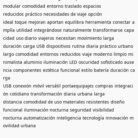
modular
comodidad
entorno
traslado
espacios
reducidos
práctico
necesidades de viaje
opción
ideal
toque
mejoran
aportan
equilibra
herramienta
conectar
a
mplía
utilidad
integrándose
naturalmente
transformarse
capa
cidad
uso diario
viajeros
necesitan
movimiento
larga
duración
carga
USB
dispositivos
rutina
diaria
práctico
urbano
largo
comodidad
entornos
reducidos
viaje
moderno
limpio
mi
nimalista
aluminio
iluminación
LED
oscuridad
sofisticado
ause
ncia
componentes
estética
funcional
estilo
batería
duración
ca
rga
USB
conexión
móvil
versátil
portaequipajes
compras
integraci
ón
cotidiano
transformación
diaria
urbana
larga
distancia
comodidad de uso
materiales resistentes
diseño
funcional
iluminación nocturna
seguridad
visibilidad
nocturna
automatización
inteligencia
tecnología
innovación
m
ovilidad urbana