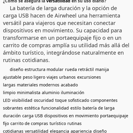
¿Cómo se asegura la
versatilidad
en su uso diario?
La batería de larga duración y la opción de
carga USB hacen de Airwheel una herramienta
versátil para viajeros que necesitan conectar
dispositivos en movimiento. Su capacidad para
transformarse en un portaequipaje fijo o en un
carrito de compras amplía su utilidad más allá del
ámbito turístico, integrándose naturalmente en
rutinas cotidianas.
diseño
estructura modular
rueda retráctil
manija
ajustable
peso ligero
viajes urbanos
excursiones
largas
materiales modernos
acabado
limpio
minimalista
aluminio
iluminación
LED
visibilidad
oscuridad
toque sofisticado
componentes
sobrantes
estética
funcionalidad
estilo
batería de larga
duración
carga USB
dispositivos en movimiento
portaequipaje
fijo
carrito de compras
turístico
rutinas
cotidianas
versatilidad
elegancia
apariencia
diseño